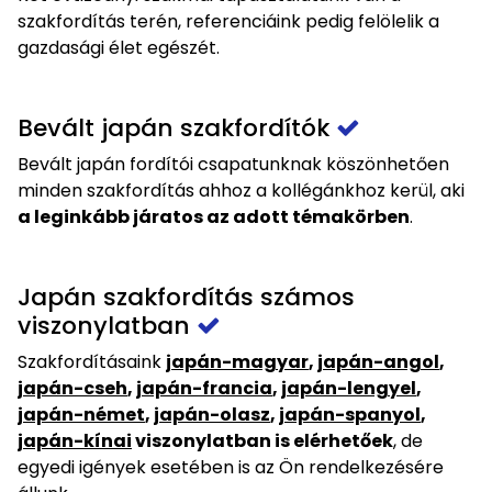
szakfordítás terén, referenciáink pedig felölelik a
gazdasági élet egészét.
Bevált japán szakfordítók
Bevált japán fordítói csapatunknak köszönhetően
minden szakfordítás ahhoz a kollégánkhoz kerül, aki
a leginkább járatos az adott témakörben
.
Japán szakfordítás számos
viszonylatban
Szakfordításaink
japán-magyar
,
japán-angol
,
japán-cseh
,
japán-francia
,
japán-lengyel
,
japán-német
,
japán-olasz
,
japán-spanyol
,
japán-kínai
viszonylatban is elérhetőek
, de
egyedi igények esetében is az Ön rendelkezésére