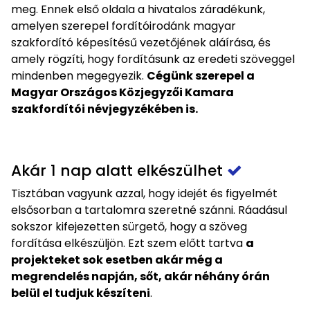
meg. Ennek első oldala a hivatalos záradékunk,
amelyen szerepel fordítóirodánk magyar
szakfordító képesítésű vezetőjének aláírása, és
amely rögzíti, hogy fordításunk az eredeti szöveggel
mindenben megegyezik.
Cégünk szerepel a
Magyar Országos Közjegyzői Kamara
szakfordítói névjegyzékében is.
Akár 1 nap alatt elkészülhet
Tisztában vagyunk azzal, hogy idejét és figyelmét
elsősorban a tartalomra szeretné szánni. Ráadásul
sokszor kifejezetten sürgető, hogy a szöveg
fordítása elkészüljön. Ezt szem előtt tartva
a
projekteket sok esetben akár még a
megrendelés napján, sőt, akár néhány órán
belül el tudjuk készíteni
.