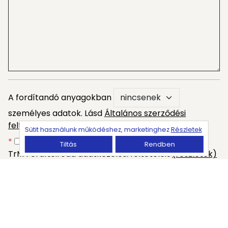
A fordítandó anyagokban
személyes adatok. Lásd
Általános szerződési
feltételeinket
is.
Sütit használunk működéshez, marketinghez
Részletek
*
Megismertem, megértettem és elfogadom a
Tiltás
Rendben
TrM Fordítóiroda adatkezelési feltételeit
(részletek)
Üzenet elküldése